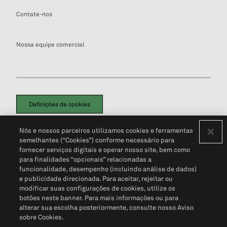
Contate-nos
Nossa equipe comercial
Definições de cookies
Disclaimers Legais
Termos de Uso
Aviso de Cookies
Nós e nossos parceiros utilizamos cookies e ferramentas
Política de Privacidade
Portal de privacidade do cliente (em inglês)
semelhantes (“Cookies”) conforme necessário para
Não Venda Minhas Informações Pessoais
© 2026 S&P Global
fornecer serviços digitais e operar nosso site, bem como
para finalidades “opcionais” relacionadas a
funcionalidade, desempenho (incluindo análise de dados)
e publicidade direcionada. Para aceitar, rejeitar ou
modificar suas configurações de cookies, utilize os
botões neste banner. Para mais informações ou para
alterar sua escolha posteriormente, consulte nosso Aviso
sobre Cookies.