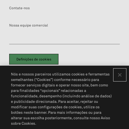
Contate-nos
Nossa equipe comercial
Definições de cookies
Disclaimers Legais
Termos de Uso
Aviso de Cookies
Nós e nossos parceiros utilizamos cookies e ferramentas
Política de Privacidade
Portal de privacidade do cliente (em inglês)
semelhantes (“Cookies”) conforme necessário para
Não Venda Minhas Informações Pessoais
© 2026 S&P Global
fornecer serviços digitais e operar nosso site, bem como
para finalidades “opcionais” relacionadas a
funcionalidade, desempenho (incluindo análise de dados)
e publicidade direcionada. Para aceitar, rejeitar ou
modificar suas configurações de cookies, utilize os
botões neste banner. Para mais informações ou para
alterar sua escolha posteriormente, consulte nosso Aviso
sobre Cookies.