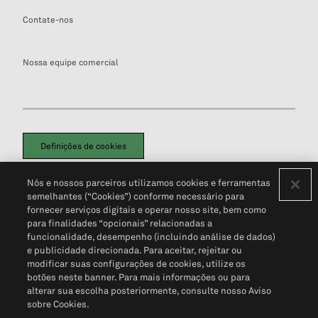
Contate-nos
Nossa equipe comercial
Definições de cookies
Disclaimers Legais
Termos de Uso
Aviso de Cookies
Nós e nossos parceiros utilizamos cookies e ferramentas
Política de Privacidade
Portal de privacidade do cliente (em inglês)
semelhantes (“Cookies”) conforme necessário para
Não Venda Minhas Informações Pessoais
© 2026 S&P Global
fornecer serviços digitais e operar nosso site, bem como
para finalidades “opcionais” relacionadas a
funcionalidade, desempenho (incluindo análise de dados)
e publicidade direcionada. Para aceitar, rejeitar ou
modificar suas configurações de cookies, utilize os
botões neste banner. Para mais informações ou para
alterar sua escolha posteriormente, consulte nosso Aviso
sobre Cookies.