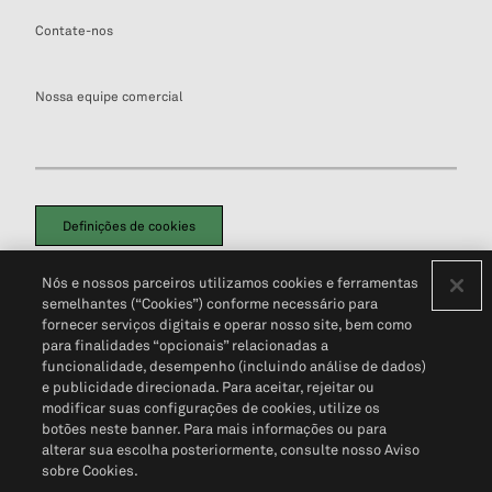
Contate-nos
Nossa equipe comercial
Definições de cookies
Disclaimers Legais
Termos de Uso
Aviso de Cookies
Nós e nossos parceiros utilizamos cookies e ferramentas
Política de Privacidade
Portal de privacidade do cliente (em inglês)
semelhantes (“Cookies”) conforme necessário para
Não Venda Minhas Informações Pessoais
© 2026 S&P Global
fornecer serviços digitais e operar nosso site, bem como
para finalidades “opcionais” relacionadas a
funcionalidade, desempenho (incluindo análise de dados)
e publicidade direcionada. Para aceitar, rejeitar ou
modificar suas configurações de cookies, utilize os
botões neste banner. Para mais informações ou para
alterar sua escolha posteriormente, consulte nosso Aviso
sobre Cookies.