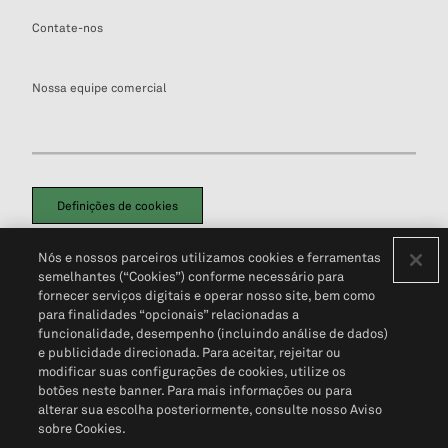
Contate-nos
Nossa equipe comercial
Definições de cookies
Disclaimers Legais
Termos de Uso
Aviso de Cookies
Nós e nossos parceiros utilizamos cookies e ferramentas
Política de Privacidade
Portal de privacidade do cliente (em inglês)
semelhantes (“Cookies”) conforme necessário para
Não Venda Minhas Informações Pessoais
© 2026 S&P Global
fornecer serviços digitais e operar nosso site, bem como
para finalidades “opcionais” relacionadas a
funcionalidade, desempenho (incluindo análise de dados)
e publicidade direcionada. Para aceitar, rejeitar ou
modificar suas configurações de cookies, utilize os
botões neste banner. Para mais informações ou para
alterar sua escolha posteriormente, consulte nosso Aviso
sobre Cookies.