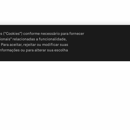
s (“Cookies”) conforme necessário para fornecer
ionais” relacionadas a funcionalidade,
ara aceitar, rejeitar ou modificar suas
informações ou para alterar sua escolha
Siga-nos