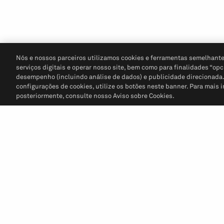
Nós e nossos parceiros utilizamos cookies e ferramentas semelhante
serviços digitais e operar nosso site, bem como para finalidades “opc
desempenho (incluindo análise de dados) e publicidade direcionada. P
configurações de cookies, utilize os botões neste banner. Para mais 
posteriormente, consulte nosso Aviso sobre Cookies.