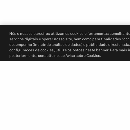
Nós e nossos parceiros utilizamos cookies e ferramentas semelhante
serviços digitais e operar nosso site, bem como para finalidades “opc
desempenho (incluindo análise de dados) e publicidade direcionada. P
configurações de cookies, utilize os botões neste banner. Para mais 
posteriormente, consulte nosso Aviso sobre Cookies.