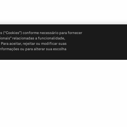
s (“Cookies”) conforme necessário para fornecer
ionais” relacionadas a funcionalidade,
ara aceitar, rejeitar ou modificar suas
informações ou para alterar sua escolha
Siga-nos