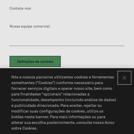
Contate-nos
Nossa equipe comercial
Definições de cookies
Disclaimers Legais
Termos de Uso
Aviso de Cookies
Nós e nossos parceiros utilizamos cookies e ferramentas
Política de Privacidade
Portal de privacidade do cliente (em inglês)
semelhantes (“Cookies”) conforme necessário para
Não Venda Minhas Informações Pessoais
© 2026 S&P Global
fornecer serviços digitais e operar nosso site, bem como
para finalidades “opcionais” relacionadas a
funcionalidade, desempenho (incluindo análise de dados)
e publicidade direcionada. Para aceitar, rejeitar ou
modificar suas configurações de cookies, utilize os
botões neste banner. Para mais informações ou para
alterar sua escolha posteriormente, consulte nosso Aviso
sobre Cookies.