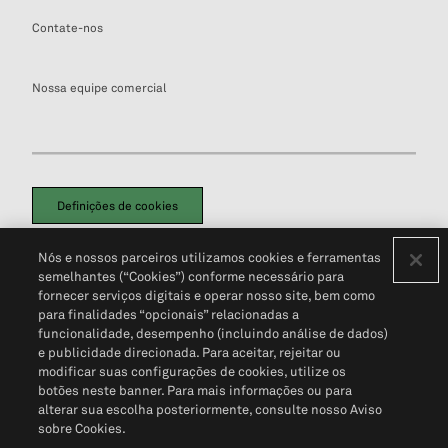
Contate-nos
Nossa equipe comercial
Definições de cookies
Disclaimers Legais
Termos de Uso
Aviso de Cookies
Nós e nossos parceiros utilizamos cookies e ferramentas
Política de Privacidade
Portal de privacidade do cliente (em inglês)
semelhantes (“Cookies”) conforme necessário para
Não Venda Minhas Informações Pessoais
© 2026 S&P Global
fornecer serviços digitais e operar nosso site, bem como
para finalidades “opcionais” relacionadas a
funcionalidade, desempenho (incluindo análise de dados)
e publicidade direcionada. Para aceitar, rejeitar ou
modificar suas configurações de cookies, utilize os
botões neste banner. Para mais informações ou para
alterar sua escolha posteriormente, consulte nosso Aviso
sobre Cookies.