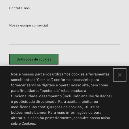
Contate-nos
Nossa equipe comercial
Definições de cookies
Disclaimers Legais
Termos de Uso
Aviso de Cookies
Nós e nossos parceiros utilizamos cookies e ferramentas
Política de Privacidade
Portal de privacidade do cliente (em inglês)
semelhantes (“Cookies”) conforme necessário para
Não Venda Minhas Informações Pessoais
© 2026 S&P Global
fornecer serviços digitais e operar nosso site, bem como
para finalidades “opcionais” relacionadas a
funcionalidade, desempenho (incluindo análise de dados)
e publicidade direcionada. Para aceitar, rejeitar ou
modificar suas configurações de cookies, utilize os
botões neste banner. Para mais informações ou para
alterar sua escolha posteriormente, consulte nosso Aviso
sobre Cookies.