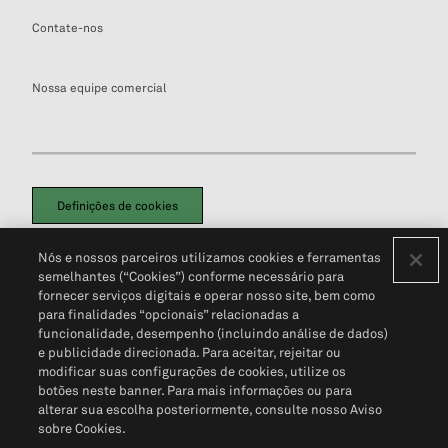
Contate-nos
Nossa equipe comercial
Definições de cookies
Disclaimers Legais
Termos de Uso
Aviso de Cookies
Nós e nossos parceiros utilizamos cookies e ferramentas
Política de Privacidade
Portal de privacidade do cliente (em inglês)
semelhantes (“Cookies”) conforme necessário para
Não Venda Minhas Informações Pessoais
© 2026 S&P Global
fornecer serviços digitais e operar nosso site, bem como
para finalidades “opcionais” relacionadas a
funcionalidade, desempenho (incluindo análise de dados)
e publicidade direcionada. Para aceitar, rejeitar ou
modificar suas configurações de cookies, utilize os
botões neste banner. Para mais informações ou para
alterar sua escolha posteriormente, consulte nosso Aviso
sobre Cookies.