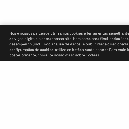
Nós e nossos parceiros utilizamos cookies e ferramentas semelhante
serviços digitais e operar nosso site, bem como para finalidades “opc
desempenho (incluindo análise de dados) e publicidade direcionada. P
configurações de cookies, utilize os botões neste banner. Para mais 
posteriormente, consulte nosso Aviso sobre Cookies.