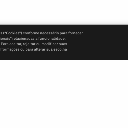
s (“Cookies”) conforme necessário para fornecer
ionais” relacionadas a funcionalidade,
ara aceitar, rejeitar ou modificar suas
informações ou para alterar sua escolha
Siga-nos