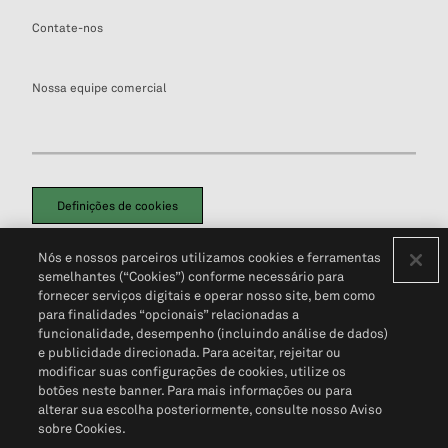
Contate-nos
Nossa equipe comercial
Definições de cookies
Disclaimers Legais
Termos de Uso
Aviso de Cookies
Nós e nossos parceiros utilizamos cookies e ferramentas
Política de Privacidade
Portal de privacidade do cliente (em inglês)
semelhantes (“Cookies”) conforme necessário para
Não Venda Minhas Informações Pessoais
© 2026 S&P Global
fornecer serviços digitais e operar nosso site, bem como
para finalidades “opcionais” relacionadas a
funcionalidade, desempenho (incluindo análise de dados)
e publicidade direcionada. Para aceitar, rejeitar ou
modificar suas configurações de cookies, utilize os
botões neste banner. Para mais informações ou para
alterar sua escolha posteriormente, consulte nosso Aviso
sobre Cookies.