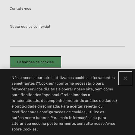
Contate-nos
Nossa equipe comercial
Definições de cookies
Disclaimers Legais
Termos de Uso
Aviso de Cookies
Nós e nossos parceiros utilizamos cookies e ferramentas
Política de Privacidade
Portal de privacidade do cliente (em inglês)
semelhantes (“Cookies”) conforme necessário para
Não Venda Minhas Informações Pessoais
© 2026 S&P Global
fornecer serviços digitais e operar nosso site, bem como
para finalidades “opcionais” relacionadas a
funcionalidade, desempenho (incluindo análise de dados)
e publicidade direcionada. Para aceitar, rejeitar ou
modificar suas configurações de cookies, utilize os
botões neste banner. Para mais informações ou para
alterar sua escolha posteriormente, consulte nosso Aviso
sobre Cookies.