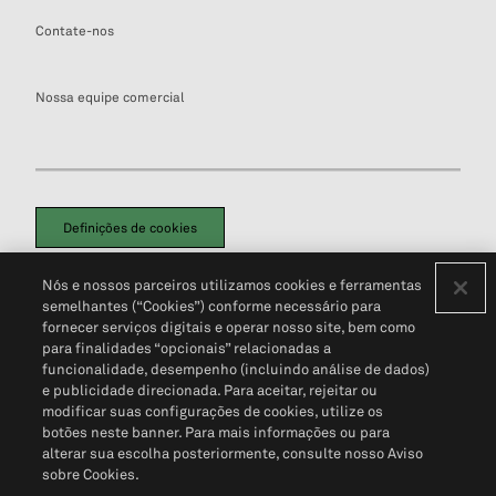
Contate-nos
Nossa equipe comercial
Definições de cookies
Disclaimers Legais
Termos de Uso
Aviso de Cookies
Nós e nossos parceiros utilizamos cookies e ferramentas
Política de Privacidade
Portal de privacidade do cliente (em inglês)
semelhantes (“Cookies”) conforme necessário para
Não Venda Minhas Informações Pessoais
© 2026 S&P Global
fornecer serviços digitais e operar nosso site, bem como
para finalidades “opcionais” relacionadas a
funcionalidade, desempenho (incluindo análise de dados)
e publicidade direcionada. Para aceitar, rejeitar ou
modificar suas configurações de cookies, utilize os
botões neste banner. Para mais informações ou para
alterar sua escolha posteriormente, consulte nosso Aviso
sobre Cookies.