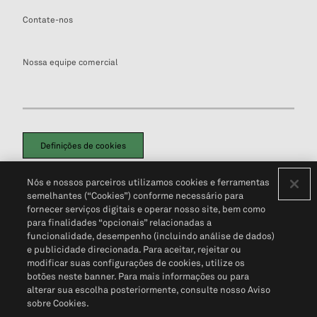
Contate-nos
Nossa equipe comercial
Definições de cookies
Disclaimers Legais
Termos de Uso
Aviso de Cookies
Nós e nossos parceiros utilizamos cookies e ferramentas
Política de Privacidade
Portal de privacidade do cliente (em inglês)
semelhantes (“Cookies”) conforme necessário para
Não Venda Minhas Informações Pessoais
© 2026 S&P Global
fornecer serviços digitais e operar nosso site, bem como
para finalidades “opcionais” relacionadas a
funcionalidade, desempenho (incluindo análise de dados)
e publicidade direcionada. Para aceitar, rejeitar ou
modificar suas configurações de cookies, utilize os
botões neste banner. Para mais informações ou para
alterar sua escolha posteriormente, consulte nosso Aviso
sobre Cookies.