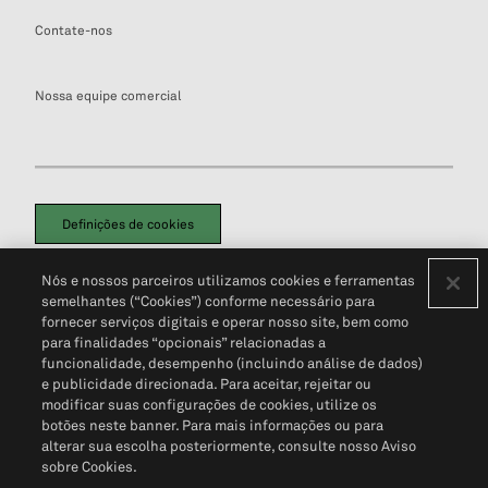
Contate-nos
Nossa equipe comercial
Definições de cookies
Disclaimers Legais
Termos de Uso
Aviso de Cookies
Nós e nossos parceiros utilizamos cookies e ferramentas
Política de Privacidade
Portal de privacidade do cliente (em inglês)
semelhantes (“Cookies”) conforme necessário para
Não Venda Minhas Informações Pessoais
© 2026 S&P Global
fornecer serviços digitais e operar nosso site, bem como
para finalidades “opcionais” relacionadas a
funcionalidade, desempenho (incluindo análise de dados)
e publicidade direcionada. Para aceitar, rejeitar ou
modificar suas configurações de cookies, utilize os
botões neste banner. Para mais informações ou para
alterar sua escolha posteriormente, consulte nosso Aviso
sobre Cookies.