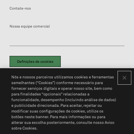
Contate-nos
Nossa equipe comercial
Definições de cookies
Disclaimers Legais
Termos de Uso
Aviso de Cookies
Nós e nossos parceiros utilizamos cookies e ferramentas
Política de Privacidade
Portal de privacidade do cliente (em inglês)
semelhantes (“Cookies”) conforme necessário para
Não Venda Minhas Informações Pessoais
© 2026 S&P Global
fornecer serviços digitais e operar nosso site, bem como
para finalidades “opcionais” relacionadas a
funcionalidade, desempenho (incluindo análise de dados)
e publicidade direcionada. Para aceitar, rejeitar ou
modificar suas configurações de cookies, utilize os
botões neste banner. Para mais informações ou para
alterar sua escolha posteriormente, consulte nosso Aviso
sobre Cookies.