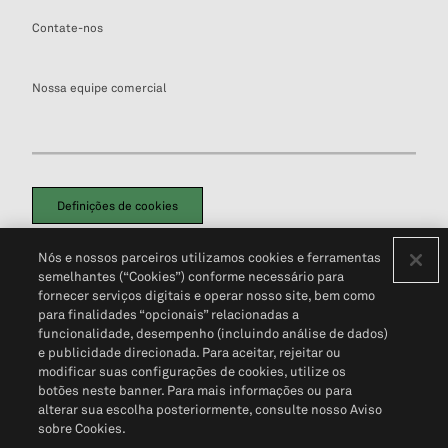
Contate-nos
Nossa equipe comercial
Definições de cookies
Disclaimers Legais
Termos de Uso
Aviso de Cookies
Nós e nossos parceiros utilizamos cookies e ferramentas
Política de Privacidade
Portal de privacidade do cliente (em inglês)
semelhantes (“Cookies”) conforme necessário para
Não Venda Minhas Informações Pessoais
© 2026 S&P Global
fornecer serviços digitais e operar nosso site, bem como
para finalidades “opcionais” relacionadas a
funcionalidade, desempenho (incluindo análise de dados)
e publicidade direcionada. Para aceitar, rejeitar ou
modificar suas configurações de cookies, utilize os
botões neste banner. Para mais informações ou para
alterar sua escolha posteriormente, consulte nosso Aviso
sobre Cookies.