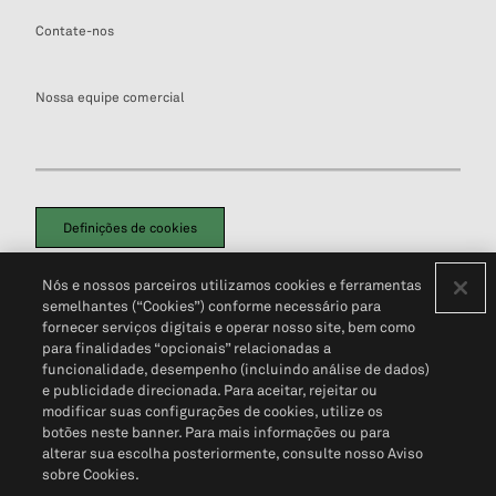
Contate-nos
Nossa equipe comercial
Definições de cookies
Disclaimers Legais
Termos de Uso
Aviso de Cookies
Nós e nossos parceiros utilizamos cookies e ferramentas
Política de Privacidade
Portal de privacidade do cliente (em inglês)
semelhantes (“Cookies”) conforme necessário para
Não Venda Minhas Informações Pessoais
© 2026 S&P Global
fornecer serviços digitais e operar nosso site, bem como
para finalidades “opcionais” relacionadas a
funcionalidade, desempenho (incluindo análise de dados)
e publicidade direcionada. Para aceitar, rejeitar ou
modificar suas configurações de cookies, utilize os
botões neste banner. Para mais informações ou para
alterar sua escolha posteriormente, consulte nosso Aviso
sobre Cookies.