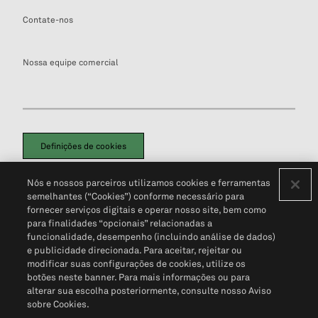
Contate-nos
Nossa equipe comercial
Definições de cookies
Disclaimers Legais
Termos de Uso
Aviso de Cookies
Nós e nossos parceiros utilizamos cookies e ferramentas
Política de Privacidade
Portal de privacidade do cliente (em inglês)
semelhantes (“Cookies”) conforme necessário para
Não Venda Minhas Informações Pessoais
© 2026 S&P Global
fornecer serviços digitais e operar nosso site, bem como
para finalidades “opcionais” relacionadas a
funcionalidade, desempenho (incluindo análise de dados)
e publicidade direcionada. Para aceitar, rejeitar ou
modificar suas configurações de cookies, utilize os
botões neste banner. Para mais informações ou para
alterar sua escolha posteriormente, consulte nosso Aviso
sobre Cookies.