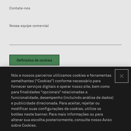
Contate-nos
Nossa equipe comercial
Definições de cookies
Disclaimers Legais
Termos de Uso
Aviso de Cookies
Nós e nossos parceiros utilizamos cookies e ferramentas
Política de Privacidade
Portal de privacidade do cliente (em inglês)
semelhantes (“Cookies”) conforme necessário para
Não Venda Minhas Informações Pessoais
© 2026 S&P Global
fornecer serviços digitais e operar nosso site, bem como
para finalidades “opcionais” relacionadas a
funcionalidade, desempenho (incluindo análise de dados)
e publicidade direcionada. Para aceitar, rejeitar ou
modificar suas configurações de cookies, utilize os
botões neste banner. Para mais informações ou para
alterar sua escolha posteriormente, consulte nosso Aviso
sobre Cookies.