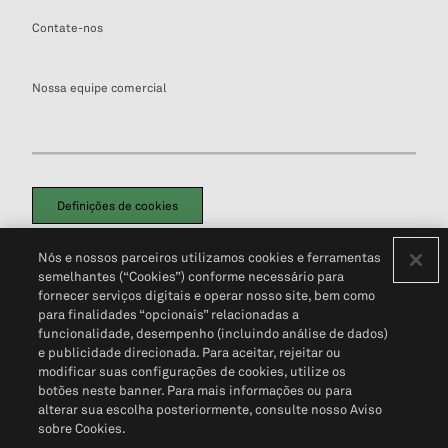
Contate-nos
Nossa equipe comercial
Definições de cookies
Disclaimers Legais
Termos de Uso
Aviso de Cookies
Nós e nossos parceiros utilizamos cookies e ferramentas
Política de Privacidade
Portal de privacidade do cliente (em inglês)
semelhantes (“Cookies”) conforme necessário para
Não Venda Minhas Informações Pessoais
© 2026 S&P Global
fornecer serviços digitais e operar nosso site, bem como
para finalidades “opcionais” relacionadas a
funcionalidade, desempenho (incluindo análise de dados)
e publicidade direcionada. Para aceitar, rejeitar ou
modificar suas configurações de cookies, utilize os
botões neste banner. Para mais informações ou para
alterar sua escolha posteriormente, consulte nosso Aviso
sobre Cookies.