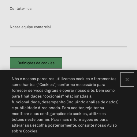
Contate-nos
Nossa equipe comercial
Definições de cookies
Disclaimers Legais
Termos de Uso
Aviso de Cookies
Nós e nossos parceiros utilizamos cookies e ferramentas
Política de Privacidade
Portal de privacidade do cliente (em inglês)
semelhantes (“Cookies”) conforme necessário para
Não Venda Minhas Informações Pessoais
© 2026 S&P Global
fornecer serviços digitais e operar nosso site, bem como
para finalidades “opcionais” relacionadas a
funcionalidade, desempenho (incluindo análise de dados)
e publicidade direcionada. Para aceitar, rejeitar ou
modificar suas configurações de cookies, utilize os
botões neste banner. Para mais informações ou para
alterar sua escolha posteriormente, consulte nosso Aviso
sobre Cookies.