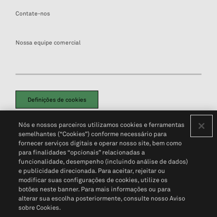
Contate-nos
Nossa equipe comercial
Definições de cookies
Disclaimers Legais
Termos de Uso
Aviso de Cookies
Nós e nossos parceiros utilizamos cookies e ferramentas
Política de Privacidade
Portal de privacidade do cliente (em inglês)
semelhantes (“Cookies”) conforme necessário para
Não Venda Minhas Informações Pessoais
© 2026 S&P Global
fornecer serviços digitais e operar nosso site, bem como
para finalidades “opcionais” relacionadas a
funcionalidade, desempenho (incluindo análise de dados)
e publicidade direcionada. Para aceitar, rejeitar ou
modificar suas configurações de cookies, utilize os
botões neste banner. Para mais informações ou para
alterar sua escolha posteriormente, consulte nosso Aviso
sobre Cookies.