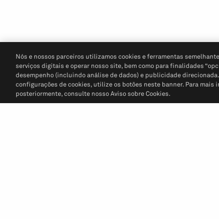
Nós e nossos parceiros utilizamos cookies e ferramentas semelhante
serviços digitais e operar nosso site, bem como para finalidades “opc
desempenho (incluindo análise de dados) e publicidade direcionada. P
configurações de cookies, utilize os botões neste banner. Para mais 
posteriormente, consulte nosso Aviso sobre Cookies.