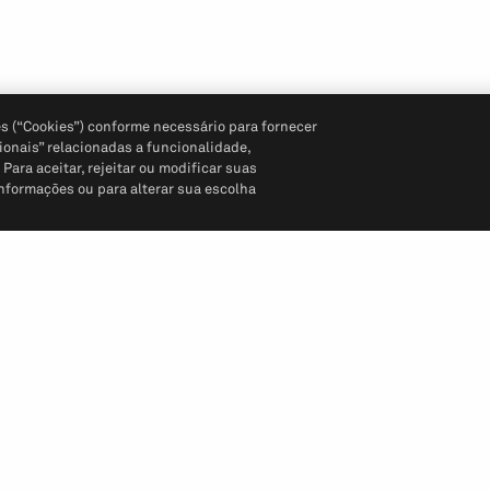
s (“Cookies”) conforme necessário para fornecer
ionais” relacionadas a funcionalidade,
ara aceitar, rejeitar ou modificar suas
informações ou para alterar sua escolha
Siga-nos