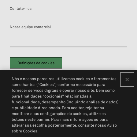
Contate-nos
Nossa equipe comercial
Definições de cookies
Disclaimers Legais
Termos de Uso
Aviso de Cookies
Nós e nossos parceiros utilizamos cookies e ferramentas
Política de Privacidade
Portal de privacidade do cliente (em inglês)
semelhantes (“Cookies”) conforme necessário para
Não Venda Minhas Informações Pessoais
© 2026 S&P Global
fornecer serviços digitais e operar nosso site, bem como
para finalidades “opcionais” relacionadas a
funcionalidade, desempenho (incluindo análise de dados)
e publicidade direcionada. Para aceitar, rejeitar ou
modificar suas configurações de cookies, utilize os
botões neste banner. Para mais informações ou para
alterar sua escolha posteriormente, consulte nosso Aviso
sobre Cookies.