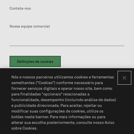
Contate-nos
Nossa equipe comercial
Definições de cookies
Disclaimers Legais
Termos de Uso
Aviso de Cookies
Nós e nossos parceiros utilizamos cookies e ferramentas
Política de Privacidade
Portal de privacidade do cliente (em inglês)
semelhantes (“Cookies”) conforme necessário para
Não Venda Minhas Informações Pessoais
© 2026 S&P Global
fornecer serviços digitais e operar nosso site, bem como
para finalidades “opcionais” relacionadas a
funcionalidade, desempenho (incluindo análise de dados)
e publicidade direcionada. Para aceitar, rejeitar ou
modificar suas configurações de cookies, utilize os
botões neste banner. Para mais informações ou para
alterar sua escolha posteriormente, consulte nosso Aviso
sobre Cookies.