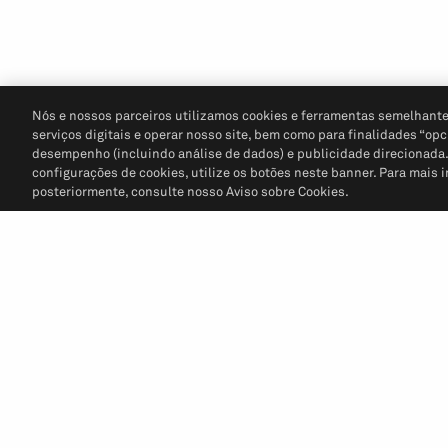
Nós e nossos parceiros utilizamos cookies e ferramentas semelhante
serviços digitais e operar nosso site, bem como para finalidades “opc
desempenho (incluindo análise de dados) e publicidade direcionada. P
configurações de cookies, utilize os botões neste banner. Para mais 
posteriormente, consulte nosso Aviso sobre Cookies.