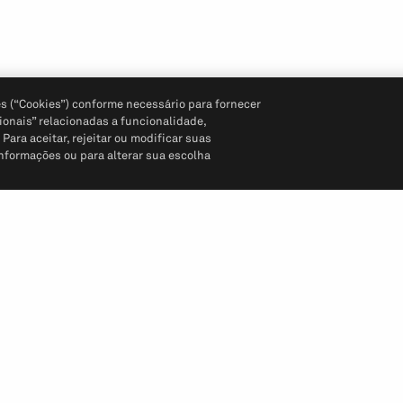
s (“Cookies”) conforme necessário para fornecer
ionais” relacionadas a funcionalidade,
ara aceitar, rejeitar ou modificar suas
informações ou para alterar sua escolha
Siga-nos