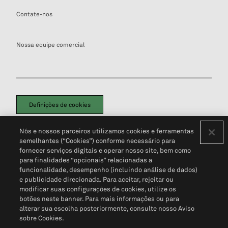
Contate-nos
Nossa equipe comercial
Definições de cookies
Disclaimers Legais
Termos de Uso
Aviso de Cookies
Nós e nossos parceiros utilizamos cookies e ferramentas
Política de Privacidade
Portal de privacidade do cliente (em inglês)
semelhantes (“Cookies”) conforme necessário para
Não Venda Minhas Informações Pessoais
© 2026 S&P Global
fornecer serviços digitais e operar nosso site, bem como
para finalidades “opcionais” relacionadas a
funcionalidade, desempenho (incluindo análise de dados)
e publicidade direcionada. Para aceitar, rejeitar ou
modificar suas configurações de cookies, utilize os
botões neste banner. Para mais informações ou para
alterar sua escolha posteriormente, consulte nosso Aviso
sobre Cookies.