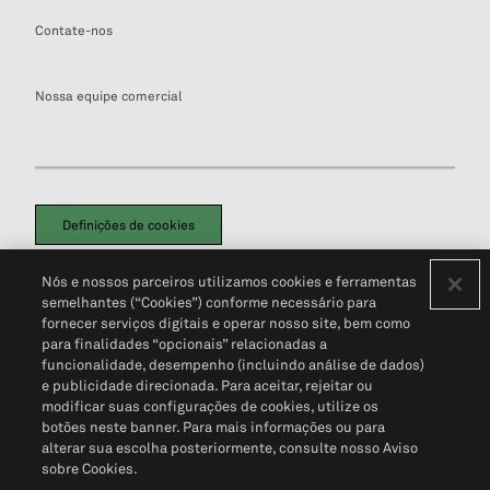
Contate-nos
Nossa equipe comercial
Definições de cookies
Disclaimers Legais
Termos de Uso
Aviso de Cookies
Nós e nossos parceiros utilizamos cookies e ferramentas
Política de Privacidade
Portal de privacidade do cliente (em inglês)
semelhantes (“Cookies”) conforme necessário para
Não Venda Minhas Informações Pessoais
© 2026 S&P Global
fornecer serviços digitais e operar nosso site, bem como
para finalidades “opcionais” relacionadas a
funcionalidade, desempenho (incluindo análise de dados)
e publicidade direcionada. Para aceitar, rejeitar ou
modificar suas configurações de cookies, utilize os
botões neste banner. Para mais informações ou para
alterar sua escolha posteriormente, consulte nosso Aviso
sobre Cookies.