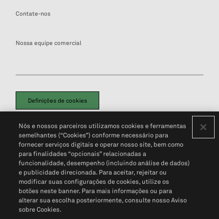
Contate-nos
Nossa equipe comercial
Definições de cookies
Disclaimers Legais
Termos de Uso
Aviso de Cookies
Nós e nossos parceiros utilizamos cookies e ferramentas
Política de Privacidade
Portal de privacidade do cliente (em inglês)
semelhantes (“Cookies”) conforme necessário para
Não Venda Minhas Informações Pessoais
© 2026 S&P Global
fornecer serviços digitais e operar nosso site, bem como
para finalidades “opcionais” relacionadas a
funcionalidade, desempenho (incluindo análise de dados)
e publicidade direcionada. Para aceitar, rejeitar ou
modificar suas configurações de cookies, utilize os
botões neste banner. Para mais informações ou para
alterar sua escolha posteriormente, consulte nosso Aviso
sobre Cookies.