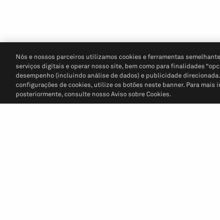
Nós e nossos parceiros utilizamos cookies e ferramentas semelhante
serviços digitais e operar nosso site, bem como para finalidades “opc
desempenho (incluindo análise de dados) e publicidade direcionada. P
configurações de cookies, utilize os botões neste banner. Para mais 
posteriormente, consulte nosso Aviso sobre Cookies.