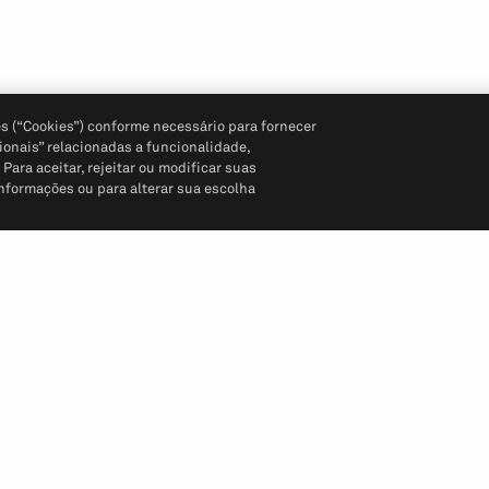
s (“Cookies”) conforme necessário para fornecer
ionais” relacionadas a funcionalidade,
ara aceitar, rejeitar ou modificar suas
informações ou para alterar sua escolha
Siga-nos