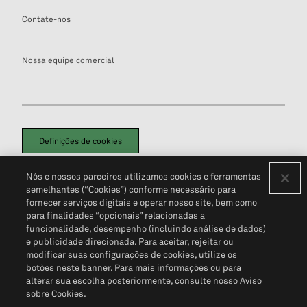
Contate-nos
Nossa equipe comercial
Definições de cookies
Disclaimers Legais
Termos de Uso
Aviso de Cookies
Nós e nossos parceiros utilizamos cookies e ferramentas
Política de Privacidade
Portal de privacidade do cliente (em inglês)
semelhantes (“Cookies”) conforme necessário para
Não Venda Minhas Informações Pessoais
© 2026 S&P Global
fornecer serviços digitais e operar nosso site, bem como
para finalidades “opcionais” relacionadas a
funcionalidade, desempenho (incluindo análise de dados)
e publicidade direcionada. Para aceitar, rejeitar ou
modificar suas configurações de cookies, utilize os
botões neste banner. Para mais informações ou para
alterar sua escolha posteriormente, consulte nosso Aviso
sobre Cookies.