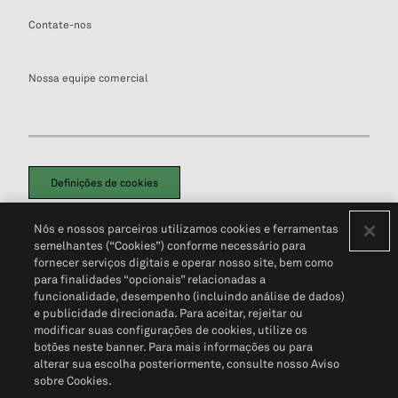
Contate-nos
Nossa equipe comercial
Definições de cookies
Disclaimers Legais
Termos de Uso
Aviso de Cookies
Nós e nossos parceiros utilizamos cookies e ferramentas
Política de Privacidade
Portal de privacidade do cliente (em inglês)
semelhantes (“Cookies”) conforme necessário para
Não Venda Minhas Informações Pessoais
© 2026 S&P Global
fornecer serviços digitais e operar nosso site, bem como
para finalidades “opcionais” relacionadas a
funcionalidade, desempenho (incluindo análise de dados)
e publicidade direcionada. Para aceitar, rejeitar ou
modificar suas configurações de cookies, utilize os
botões neste banner. Para mais informações ou para
alterar sua escolha posteriormente, consulte nosso Aviso
sobre Cookies.