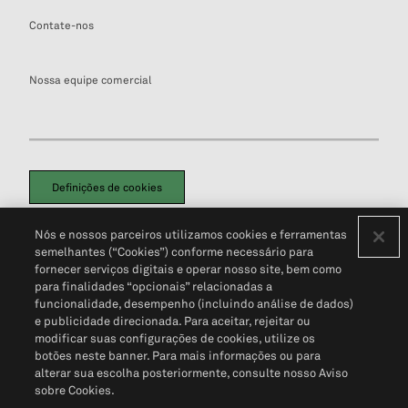
Contate-nos
Nossa equipe comercial
Definições de cookies
Disclaimers Legais
Termos de Uso
Aviso de Cookies
Nós e nossos parceiros utilizamos cookies e ferramentas
Política de Privacidade
Portal de privacidade do cliente (em inglês)
semelhantes (“Cookies”) conforme necessário para
Não Venda Minhas Informações Pessoais
© 2026 S&P Global
fornecer serviços digitais e operar nosso site, bem como
para finalidades “opcionais” relacionadas a
funcionalidade, desempenho (incluindo análise de dados)
e publicidade direcionada. Para aceitar, rejeitar ou
modificar suas configurações de cookies, utilize os
botões neste banner. Para mais informações ou para
alterar sua escolha posteriormente, consulte nosso Aviso
sobre Cookies.