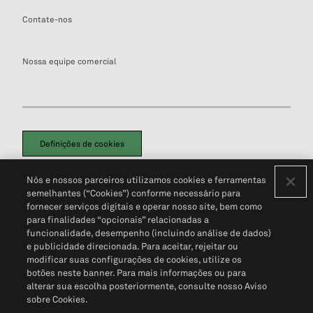
Contate-nos
Nossa equipe comercial
Definições de cookies
Disclaimers Legais
Termos de Uso
Aviso de Cookies
Nós e nossos parceiros utilizamos cookies e ferramentas
Política de Privacidade
Portal de privacidade do cliente (em inglês)
semelhantes (“Cookies”) conforme necessário para
Não Venda Minhas Informações Pessoais
© 2026 S&P Global
fornecer serviços digitais e operar nosso site, bem como
para finalidades “opcionais” relacionadas a
funcionalidade, desempenho (incluindo análise de dados)
e publicidade direcionada. Para aceitar, rejeitar ou
modificar suas configurações de cookies, utilize os
botões neste banner. Para mais informações ou para
alterar sua escolha posteriormente, consulte nosso Aviso
sobre Cookies.