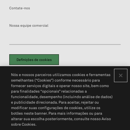
Contate-nos
Nossa equipe comercial
Definições de cookies
Disclaimers Legais
Termos de Uso
Aviso de Cookies
Nós e nossos parceiros utilizamos cookies e ferramentas
Política de Privacidade
Portal de privacidade do cliente (em inglês)
semelhantes (“Cookies”) conforme necessário para
Não Venda Minhas Informações Pessoais
© 2026 S&P Global
fornecer serviços digitais e operar nosso site, bem como
para finalidades “opcionais” relacionadas a
funcionalidade, desempenho (incluindo análise de dados)
e publicidade direcionada. Para aceitar, rejeitar ou
modificar suas configurações de cookies, utilize os
botões neste banner. Para mais informações ou para
alterar sua escolha posteriormente, consulte nosso Aviso
sobre Cookies.