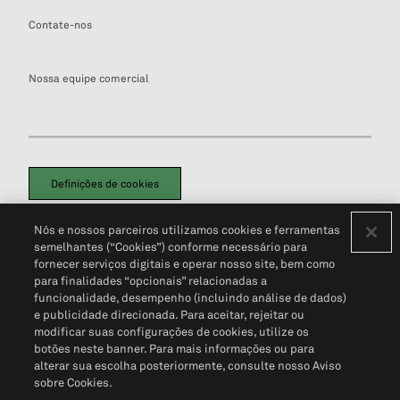
Contate-nos
Nossa equipe comercial
Definições de cookies
Disclaimers Legais
Termos de Uso
Aviso de Cookies
Nós e nossos parceiros utilizamos cookies e ferramentas
Política de Privacidade
Portal de privacidade do cliente (em inglês)
semelhantes (“Cookies”) conforme necessário para
Não Venda Minhas Informações Pessoais
© 2026 S&P Global
fornecer serviços digitais e operar nosso site, bem como
para finalidades “opcionais” relacionadas a
funcionalidade, desempenho (incluindo análise de dados)
e publicidade direcionada. Para aceitar, rejeitar ou
modificar suas configurações de cookies, utilize os
botões neste banner. Para mais informações ou para
alterar sua escolha posteriormente, consulte nosso Aviso
sobre Cookies.