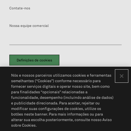
Contate-nos
Nossa equipe comercial
Definições de cookies
Disclaimers Legais
Termos de Uso
Aviso de Cookies
Nós e nossos parceiros utilizamos cookies e ferramentas
Política de Privacidade
Portal de privacidade do cliente (em inglês)
semelhantes (“Cookies”) conforme necessário para
Não Venda Minhas Informações Pessoais
© 2026 S&P Global
fornecer serviços digitais e operar nosso site, bem como
para finalidades “opcionais” relacionadas a
funcionalidade, desempenho (incluindo análise de dados)
e publicidade direcionada. Para aceitar, rejeitar ou
modificar suas configurações de cookies, utilize os
botões neste banner. Para mais informações ou para
alterar sua escolha posteriormente, consulte nosso Aviso
sobre Cookies.