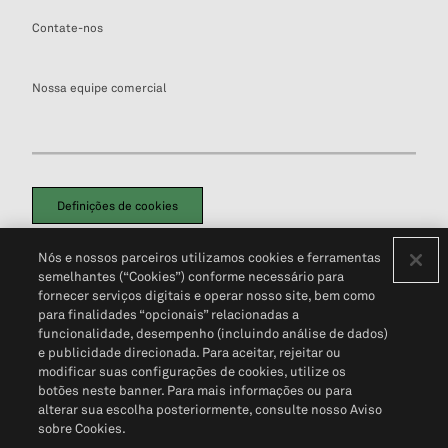
Contate-nos
Nossa equipe comercial
Definições de cookies
Disclaimers Legais
Termos de Uso
Aviso de Cookies
Nós e nossos parceiros utilizamos cookies e ferramentas
Política de Privacidade
Portal de privacidade do cliente (em inglês)
semelhantes (“Cookies”) conforme necessário para
Não Venda Minhas Informações Pessoais
© 2026 S&P Global
fornecer serviços digitais e operar nosso site, bem como
para finalidades “opcionais” relacionadas a
funcionalidade, desempenho (incluindo análise de dados)
e publicidade direcionada. Para aceitar, rejeitar ou
modificar suas configurações de cookies, utilize os
botões neste banner. Para mais informações ou para
alterar sua escolha posteriormente, consulte nosso Aviso
sobre Cookies.