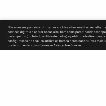
Nós e nossos parceiros utilizamos cookies e ferramentas semelhante
serviços digitais e operar nosso site, bem como para finalidades “opc
desempenho (incluindo análise de dados) e publicidade direcionada. P
configurações de cookies, utilize os botões neste banner. Para mais 
posteriormente, consulte nosso Aviso sobre Cookies.