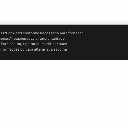
s (“Cookies”) conforme necessário para fornecer
ionais” relacionadas a funcionalidade,
ara aceitar, rejeitar ou modificar suas
informações ou para alterar sua escolha
Siga-nos