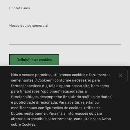
Contate-nos
Nossa equipe comercial
Definições de cookies
Disclaimers Legais
Termos de Uso
Aviso de Cookies
Nós e nossos parceiros utilizamos cookies e ferramentas
Política de Privacidade
Portal de privacidade do cliente (em inglês)
semelhantes (“Cookies”) conforme necessário para
Não Venda Minhas Informações Pessoais
© 2026 S&P Global
fornecer serviços digitais e operar nosso site, bem como
para finalidades “opcionais” relacionadas a
funcionalidade, desempenho (incluindo análise de dados)
e publicidade direcionada. Para aceitar, rejeitar ou
modificar suas configurações de cookies, utilize os
botões neste banner. Para mais informações ou para
alterar sua escolha posteriormente, consulte nosso Aviso
sobre Cookies.