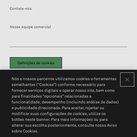
Contate-nos
Nossa equipe comercial
Definições de cookies
Disclaimers Legais
Termos de Uso
Aviso de Cookies
Nós e nossos parceiros utilizamos cookies e ferramentas
Política de Privacidade
Portal de privacidade do cliente (em inglês)
semelhantes (“Cookies”) conforme necessário para
Não Venda Minhas Informações Pessoais
© 2026 S&P Global
fornecer serviços digitais e operar nosso site, bem como
para finalidades “opcionais” relacionadas a
funcionalidade, desempenho (incluindo análise de dados)
e publicidade direcionada. Para aceitar, rejeitar ou
modificar suas configurações de cookies, utilize os
botões neste banner. Para mais informações ou para
alterar sua escolha posteriormente, consulte nosso Aviso
sobre Cookies.