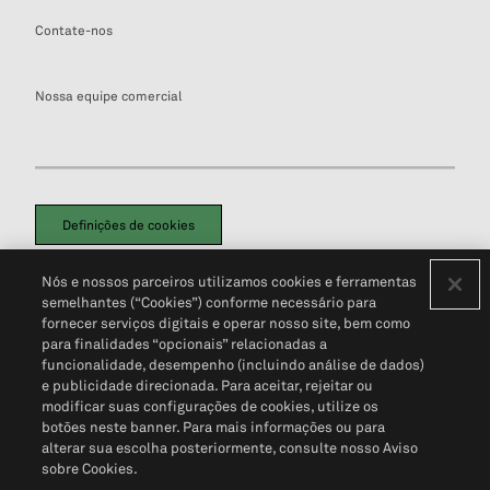
Contate-nos
Nossa equipe comercial
Definições de cookies
Disclaimers Legais
Termos de Uso
Aviso de Cookies
Nós e nossos parceiros utilizamos cookies e ferramentas
Política de Privacidade
Portal de privacidade do cliente (em inglês)
semelhantes (“Cookies”) conforme necessário para
Não Venda Minhas Informações Pessoais
© 2026 S&P Global
fornecer serviços digitais e operar nosso site, bem como
para finalidades “opcionais” relacionadas a
funcionalidade, desempenho (incluindo análise de dados)
e publicidade direcionada. Para aceitar, rejeitar ou
modificar suas configurações de cookies, utilize os
botões neste banner. Para mais informações ou para
alterar sua escolha posteriormente, consulte nosso Aviso
sobre Cookies.