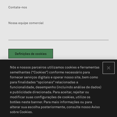
Contate-nos
Nossa equipe comercial
Definições de cookies
Disclaimers Legais
Termos de Uso
Aviso de Cookies
Nós e nossos parceiros utilizamos cookies e ferramentas
Política de Privacidade
Portal de privacidade do cliente (em inglês)
semelhantes (“Cookies”) conforme necessário para
Não Venda Minhas Informações Pessoais
© 2026 S&P Global
fornecer serviços digitais e operar nosso site, bem como
para finalidades “opcionais” relacionadas a
funcionalidade, desempenho (incluindo análise de dados)
e publicidade direcionada. Para aceitar, rejeitar ou
modificar suas configurações de cookies, utilize os
botões neste banner. Para mais informações ou para
alterar sua escolha posteriormente, consulte nosso Aviso
sobre Cookies.