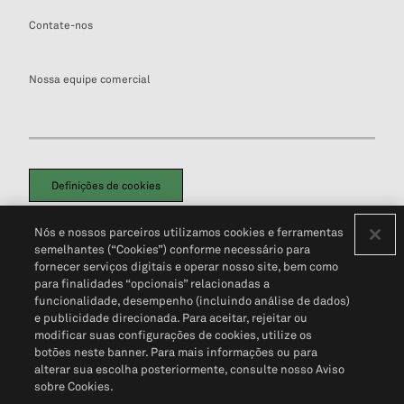
Contate-nos
Nossa equipe comercial
Definições de cookies
Disclaimers Legais
Termos de Uso
Aviso de Cookies
Nós e nossos parceiros utilizamos cookies e ferramentas
Política de Privacidade
Portal de privacidade do cliente (em inglês)
semelhantes (“Cookies”) conforme necessário para
Não Venda Minhas Informações Pessoais
© 2026 S&P Global
fornecer serviços digitais e operar nosso site, bem como
para finalidades “opcionais” relacionadas a
funcionalidade, desempenho (incluindo análise de dados)
e publicidade direcionada. Para aceitar, rejeitar ou
modificar suas configurações de cookies, utilize os
botões neste banner. Para mais informações ou para
alterar sua escolha posteriormente, consulte nosso Aviso
sobre Cookies.