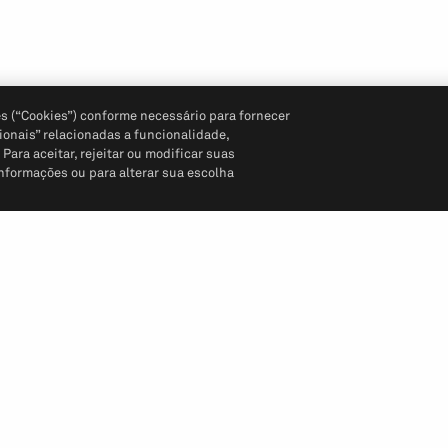
s (“Cookies”) conforme necessário para fornecer
ionais” relacionadas a funcionalidade,
ara aceitar, rejeitar ou modificar suas
informações ou para alterar sua escolha
Siga-nos