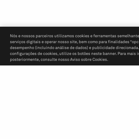
Nós e nossos parceiros utilizamos cookies e ferramentas semelhante
serviços digitais e operar nosso site, bem como para finalidades “opc
desempenho (incluindo análise de dados) e publicidade direcionada. P
configurações de cookies, utilize os botões neste banner. Para mais 
posteriormente, consulte nosso Aviso sobre Cookies.