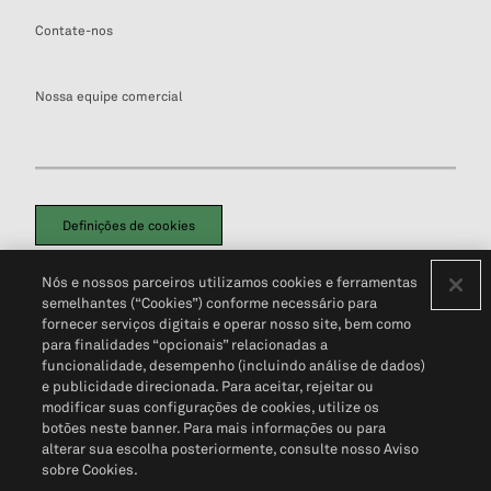
Contate-nos
Nossa equipe comercial
Definições de cookies
Disclaimers Legais
Termos de Uso
Aviso de Cookies
Nós e nossos parceiros utilizamos cookies e ferramentas
Política de Privacidade
Portal de privacidade do cliente (em inglês)
semelhantes (“Cookies”) conforme necessário para
Não Venda Minhas Informações Pessoais
© 2026 S&P Global
fornecer serviços digitais e operar nosso site, bem como
para finalidades “opcionais” relacionadas a
funcionalidade, desempenho (incluindo análise de dados)
e publicidade direcionada. Para aceitar, rejeitar ou
modificar suas configurações de cookies, utilize os
botões neste banner. Para mais informações ou para
alterar sua escolha posteriormente, consulte nosso Aviso
sobre Cookies.