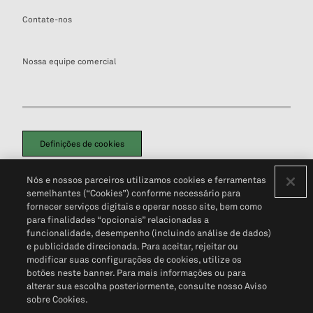
Contate-nos
Nossa equipe comercial
Definições de cookies
Disclaimers Legais
Termos de Uso
Aviso de Cookies
Nós e nossos parceiros utilizamos cookies e ferramentas
Política de Privacidade
Portal de privacidade do cliente (em inglês)
semelhantes (“Cookies”) conforme necessário para
Não Venda Minhas Informações Pessoais
© 2026 S&P Global
fornecer serviços digitais e operar nosso site, bem como
para finalidades “opcionais” relacionadas a
funcionalidade, desempenho (incluindo análise de dados)
e publicidade direcionada. Para aceitar, rejeitar ou
modificar suas configurações de cookies, utilize os
botões neste banner. Para mais informações ou para
alterar sua escolha posteriormente, consulte nosso Aviso
sobre Cookies.